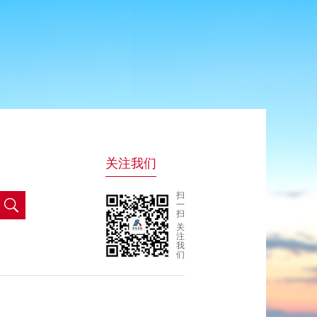
关注我们
扫
一
扫
关
注
我
们