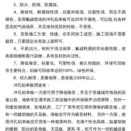
3、防火、防潮、防腐蚀。
4、耐候性、耐腐蚀性强，抗紫外线强、抗裂性强、而且不易
褪色，采用氟碳喷涂的冲孔铝单板可达25年不褪色，可以抵 抗各种
恶劣的气候场所，并且保持优异的性能，不变形。
5、安装施工方便、快捷。在车间加工成型，施工现场不需要
裁剪，只要固定在骨架上面即可。
6、不易沾污，有利于清洁保养，氟碳料膜的非站着性能，使
表面很难附着污染物，具有良好的向洁性。
7、降低噪音。轻量化、可塑性强、耐久性能好、环保可回收
等主要特点，铝板可回收率达到100%，绿色环保。
8、经久耐用，质量保障，质保最少25年以上。
冲孔铝单板用途有：
冲孔铝单板一方面可用于降低噪音，常见于穿越城市地段的高
速公路、地铁等交通市政工程设施中的环保噪声治理屏障，另外一
些建筑物墙体、发电机房、工厂厂房等把它用作降噪的吸音板，还
有一些建筑物的天花板、墙板也可作为吸音材料。 另外一方面，使
用冲孔铝单板也可营造一种精美时尚、充满个性化风格，如建筑物
的楼梯、阳台的装饰板、天花板、屏风 等，也可作为一些机械设备