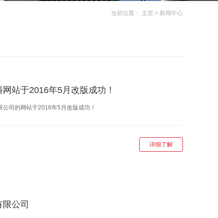
当前位置：
主页
>
新闻中心
网站于2016年5月改版成功！
公司的网站于2016年5月改版成功！
详细了解
有限公司