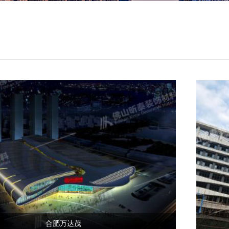
合肥万达茂