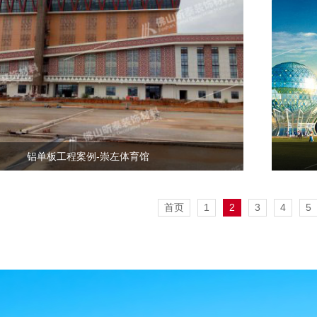
铝单板工程案例-崇左体育馆
首页
1
2
3
4
5