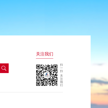
关注我们
扫
一
扫
关
注
我
们